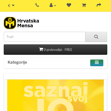
€
0 proizvod(a) - FREE
Kategorije