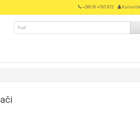
+385 91 4763 672
Korisničk
đači