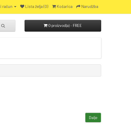
i račun
Lista želja (0)
Košarica
Narudžba
0 proizvod(a) - FREE
Dalje